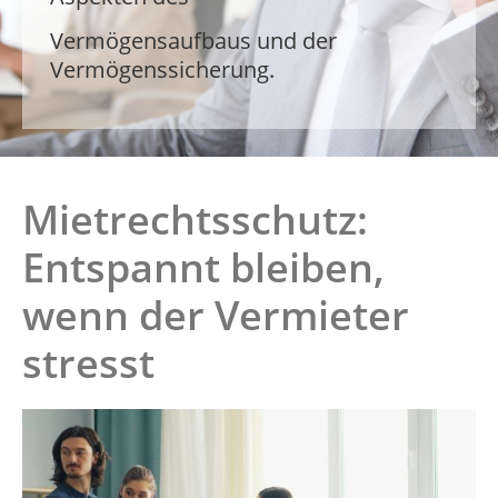
Vermögensaufbaus und der
Vermögensaufbaus und der
Vermögensaufbaus und der
Vermögenssicherung.
Vermögenssicherung.
Vermögenssicherung.
Mietrechtsschutz:
Entspannt bleiben,
wenn der Vermieter
stresst