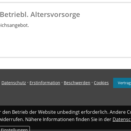
Betriebl. Altersvorsorge
eichsangebot.
·
·
·
·
Datenschutz
Erstinformation
Beschwerden
Cookies
Vertrag
r den Betrieb der Website unbedingt erforderlich. Andere C
 widerrufen. Nähere Informationen finden Sie in der
Datensc
 Einstellungen