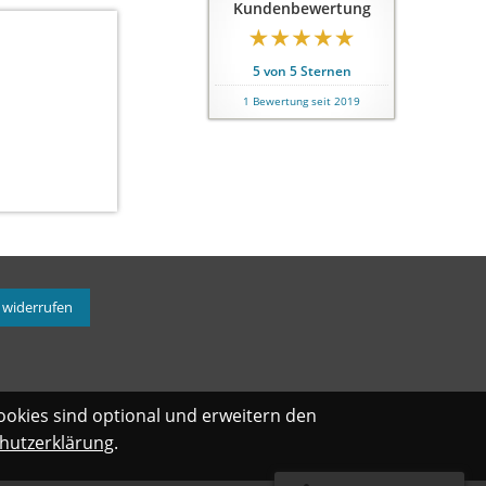
Kundenbewertung
5
von
5
Sternen
1
Bewertung seit 2019
 widerrufen
ookies sind optional und erweitern den
hutzerklärung
.